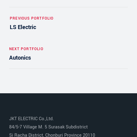
PREVIOUS PORTFOLIO
LS Electric
NEXT PORTFOLIO
Autonics
JKT ELECTRIC Co.,Ltd.
84/5-7 Village M. 5 Surasak Subdistrict
Si Racha District, Chonburi Province 20110