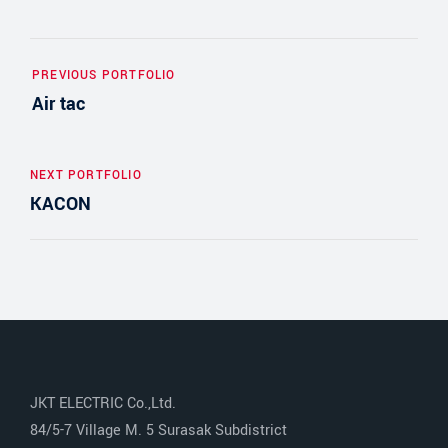
PREVIOUS PORTFOLIO
Air tac
NEXT PORTFOLIO
KACON
JKT ELECTRIC Co.,Ltd.
84/5-7 Village M. 5 Surasak Subdistrict